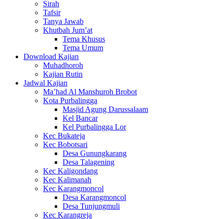
Sirah
Tafsir
Tanya Jawab
Khutbah Jum’at
Tema Khusus
Tema Umum
Download Kajian
Muhadhoroh
Kajian Rutin
Jadwal Kajian
Ma’had Al Manshuroh Brobot
Kota Purbalingga
Masjid Agung Darussalaam
Kel Bancar
Kel Purbalingga Lor
Kec Bukateja
Kec Bobotsari
Desa Gunungkarang
Desa Talagening
Kec Kaligondang
Kec Kalimanah
Kec Karangmoncol
Desa Karangmoncol
Desa Tunjungmuli
Kec Karangreja