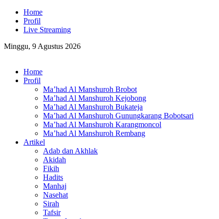
Home
Profil
Live Streaming
Minggu, 9 Agustus 2026
Home
Profil
Ma’had Al Manshuroh Brobot
Ma’had Al Manshuroh Kejobong
Ma’had Al Manshuroh Bukateja
Ma’had Al Manshuroh Gunungkarang Bobotsari
Ma’had Al Manshuroh Karangmoncol
Ma’had Al Manshuroh Rembang
Artikel
Adab dan Akhlak
Akidah
Fikih
Hadits
Manhaj
Nasehat
Sirah
Tafsir