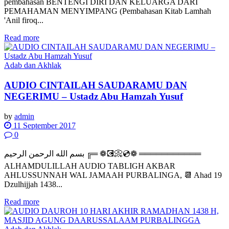
pembahasan BENTENGI DIRI DAN KELUARGA DARI
PEMAHAMAN MENYIMPANG (Pembahasan Kitab Lamhah
'Anil firoq...
Read more
Adab dan Akhlak
AUDIO CINTAILAH SAUDARAMU DAN
NEGERIMU – Ustadz Abu Hamzah Yusuf
by
admin
11 September 2017
0
بسم الله الرحمن الرحيم ╔═ ❁💽📀💿❁ ═══════════
ALHAMDULILLAH AUDIO TABLIGH AKBAR
AHLUSSUNNAH WAL JAMAAH PURBALINGA, 📆 Ahad 19
Dzulhijjah 1438...
Read more