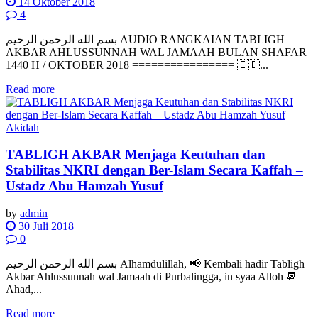
14 Oktober 2018
4
بسم الله الرحمن الرحيم AUDIO RANGKAIAN TABLIGH
AKBAR AHLUSSUNNAH WAL JAMAAH BULAN SHAFAR
1440 H / OKTOBER 2018 ================ 🇮🇩...
Read more
Akidah
TABLIGH AKBAR Menjaga Keutuhan dan
Stabilitas NKRI dengan Ber-Islam Secara Kaffah –
Ustadz Abu Hamzah Yusuf
by
admin
30 Juli 2018
0
بسم الله الرحمن الرحيم Alhamdulillah, 📢 Kembali hadir Tabligh
Akbar Ahlussunnah wal Jamaah di Purbalingga, in syaa Alloh 📆
Ahad,...
Read more