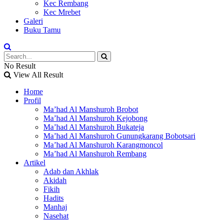
Kec Rembang
Kec Mrebet
Galeri
Buku Tamu
No Result
View All Result
Home
Profil
Ma’had Al Manshuroh Brobot
Ma’had Al Manshuroh Kejobong
Ma’had Al Manshuroh Bukateja
Ma’had Al Manshuroh Gunungkarang Bobotsari
Ma’had Al Manshuroh Karangmoncol
Ma’had Al Manshuroh Rembang
Artikel
Adab dan Akhlak
Akidah
Fikih
Hadits
Manhaj
Nasehat