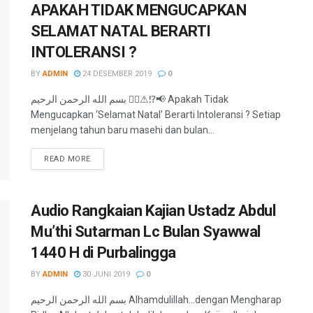
APAKAH TIDAK MENGUCAPKAN
SELAMAT NATAL BERARTI
INTOLERANSI ?
BY
ADMIN
24 DESEMBER 2019
0
بسم الله الرحمن الرحيم ✋🏻⚠⁉📢 Apakah Tidak
Mengucapkan ‘Selamat Natal’ Berarti Intoleransi ? Setiap
menjelang tahun baru masehi dan bulan...
READ MORE
Audio Rangkaian Kajian Ustadz Abdul
Mu’thi Sutarman Lc Bulan Syawwal
1440 H di Purbalingga
BY
ADMIN
30 JUNI 2019
0
بسم الله الرحمن الرحيم Alhamdulillah…dengan Mengharap