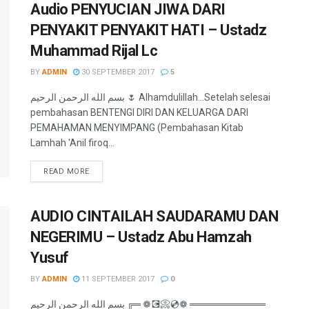
Audio PENYUCIAN JIWA DARI
PENYAKIT PENYAKIT HATI – Ustadz
Muhammad Rijal Lc
BY
ADMIN
30 SEPTEMBER 2017
5
بسم الله الرحمن الرحيم 🌷 Alhamdulillah...Setelah selesai
pembahasan BENTENGI DIRI DAN KELUARGA DARI
PEMAHAMAN MENYIMPANG (Pembahasan Kitab
Lamhah 'Anil firoq...
READ MORE
AUDIO CINTAILAH SAUDARAMU DAN
NEGERIMU – Ustadz Abu Hamzah
Yusuf
BY
ADMIN
11 SEPTEMBER 2017
0
بسم الله الرحمن الرحيم ╔═ ❁💽📀💿❁ ═══════════