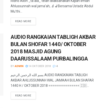
Ridho Alloh _ta’ala_ telah dilaksanakan Kajian Ilmiah
Ahlussunnah wal jama’ah, 🔬💺Bersama Ustadz Abdul
Mu’thi...
READ MORE
AUDIO RANGKAIAN TABLIGH AKBAR
BULAN SHOFAR 1440/ OKTOBER
2018 MASJID AGUNG
DAARUSSALAAM PURBALINGGA
BY
ADMIN
14 OKTOBER 2018
4
بسم الله الرحمن الرحيم AUDIO RANGKAIAN TABLIGH
AKBAR AHLUSSUNNAH WAL JAMAAH BULAN SHAFAR
1440 H / OKTOBER 2018 ================ 🇮🇩...
READ MORE