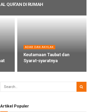
L QUR’AN DI RUMAH
ADAB DAN AKHLAK
Keutamaan Taubat dan
aat
Syarat-syaratnya
Artikel Populer