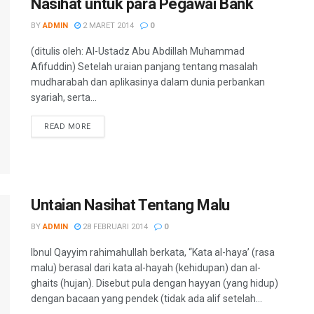
Nasihat untuk para Pegawai Bank
BY
ADMIN
2 MARET 2014
0
(ditulis oleh: Al-Ustadz Abu Abdillah Muhammad
Afifuddin) Setelah uraian panjang tentang masalah
mudharabah dan aplikasinya dalam dunia perbankan
syariah, serta...
READ MORE
Untaian Nasihat Tentang Malu
BY
ADMIN
28 FEBRUARI 2014
0
Ibnul Qayyim rahimahullah berkata, “Kata al-haya’ (rasa
malu) berasal dari kata al-hayah (kehidupan) dan al-
ghaits (hujan). Disebut pula dengan hayyan (yang hidup)
dengan bacaan yang pendek (tidak ada alif setelah...