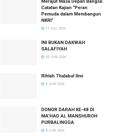
Merajut Masa Depan Bangsa:
Catatan Kajian “Peran
Pemuda dalam Membangun
NKRI”
17 JULI 2026
INI BUKAN DAKWAH
SALAFIYAH
20 JUNI 2026
Rihlah Thalabul Ilmi
8 JUNI 2026
DONOR DARAH KE-48 DI
MA’HAD AL MANSHUROH
PURBALINGGA
8 JUNI 2026