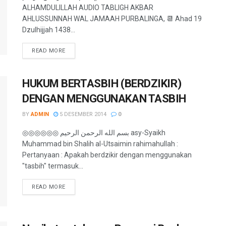
ALHAMDULILLAH AUDIO TABLIGH AKBAR
AHLUSSUNNAH WAL JAMAAH PURBALINGA, 📆 Ahad 19
Dzulhijjah 1438...
READ MORE
HUKUM BERTASBIH (BERDZIKIR)
DENGAN MENGGUNAKAN TASBIH
BY
ADMIN
5 DESEMBER 2014
0
◎◎◎◎◎◎ بسم الله الرحمن الرحيم asy-Syaikh
Muhammad bin Shalih al-Utsaimin rahimahullah :
Pertanyaan : Apakah berdzikir dengan menggunakan
"tasbih" termasuk...
READ MORE