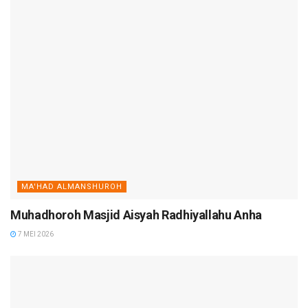
MA'HAD ALMANSHUROH
Muhadhoroh Masjid Aisyah Radhiyallahu Anha
7 MEI 2026