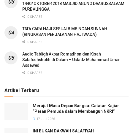
1440/ OKTOBER 2018 MASJID AGUNG DAARUSSALAAM
PURBALINGGA
0 SHARES
TATA CARA HAJI SESUAI BIMBINGAN SUNNAH
(RINGKASAN PERJALANAN HAJI WADA’)
0 SHARES
Audio Tabligh Akbar Romadhon dan Kisah
Salafushsholih di Dalam – Ustadz Muhammad Umar
Assewed
0 SHARES
Artikel Terbaru
Merajut Masa Depan Bangsa: Catatan Kajian
“Peran Pemuda dalam Membangun NKRI”
17 JULI 2026
INI BUKAN DAKWAH SALAFIYAH