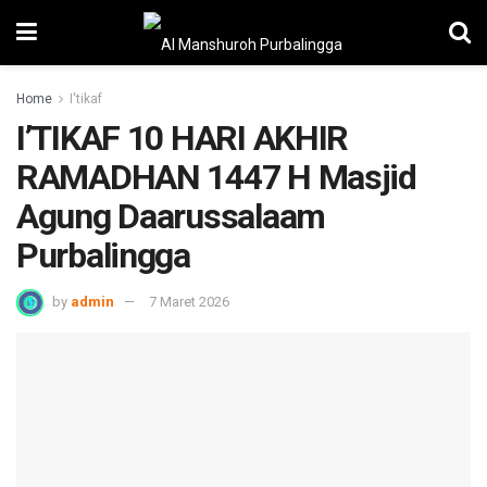
Home
I'tikaf
I’TIKAF 10 HARI AKHIR
RAMADHAN 1447 H Masjid
Agung Daarussalaam
Purbalingga
by
admin
7 Maret 2026