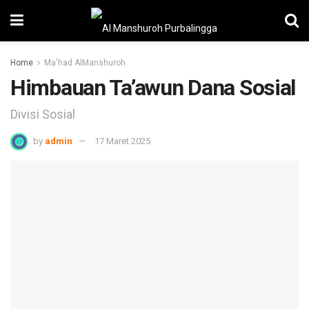
Home
Ma'had AlManshuroh
Himbauan Ta’awun Dana Sosial
Divisi Sosial
by
admin
17 Maret 2025