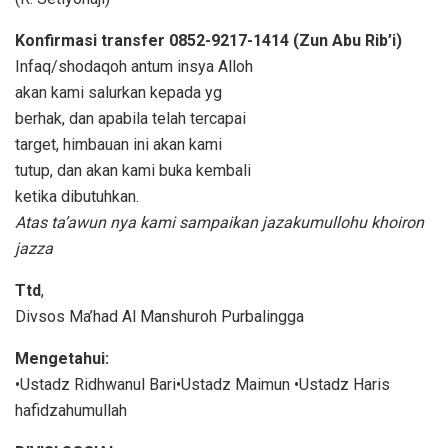
Konfirmasi transfer 0852-9217-1414 (Zun Abu Rib’i)
Infaq/shodaqoh antum insya Alloh
akan kami salurkan kepada yg
berhak, dan apabila telah tercapai
target, himbauan ini akan kami
tutup, dan akan kami buka kembali
ketika dibutuhkan.
Atas ta’awun nya kami sampaikan
jazakumullohu khoiron
jazza
Ttd
,
Divsos Ma’had Al Manshuroh Purbalingga
Mengetahui:
•Ustadz Ridhwanul Bari•Ustadz Maimun •Ustadz Haris
hafidzahumullah