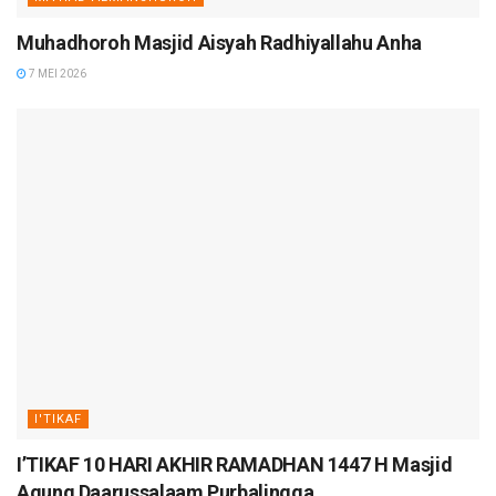
Muhadhoroh Masjid Aisyah Radhiyallahu Anha
7 MEI 2026
I'TIKAF
I’TIKAF 10 HARI AKHIR RAMADHAN 1447 H Masjid
Agung Daarussalaam Purbalingga